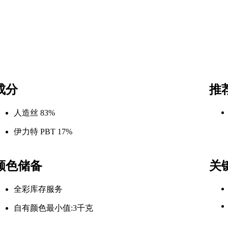
成分
推
人造丝 83%
伊力特 PBT 17%
颜色储备
关
全彩库存服务
自有颜色最小值:3千克